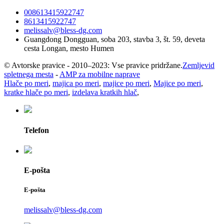
008613415922747
8613415922747
melissalv@bless-dg.com
Guangdong Dongguan, soba 203, stavba 3, št. 59, deveta
cesta Longan, mesto Humen
© Avtorske pravice - 2010–2023: Vse pravice pridržane.
Zemljevid
spletnega mesta
-
AMP za mobilne naprave
Hlače po meri
,
majica po meri
,
majice po meri
,
Majice po meri
,
kratke hlače po meri
,
izdelava kratkih hlač
,
Telefon
E-pošta
E-pošta
melissalv@bless-dg.com