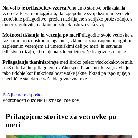
Na voljo je prilagoditev vzorca
Ponujamo storitve prilagajanja
vzorcev, ki vam omogočajo, da izpopolnite svoj dizajn in izvedete
morebitne prilagoditve, preden nadaljujete s serijsko proizvodnjo, s
čimer zagotovite, da končni izdelek ustreza vaši viziji.
Možnosti tiskanja in vezenja po meri
Prilagodite svoje vetrovke z
različnimi možnostmi prilagajanja, vključno z natisnjenimi logotipi,
zapletenim vezenjem ali umetniškimi deli po meri, in ustvarite
edinstven dizajn, ki se ujema z identiteto vaše blagovne znamke.
Prilagajanje tkanin
Izbirajte med široko paleto visokokakovostnih,
trpežnih tkanin, prilagojenih vašim specifikacijam, ki zagotavljajo
tako udobje kot funkcionalnost vsake jakne, hkrati pa izpolnjujejo
specifične standarde vaše blagovne znamke.
Pošljite nam e-pošto
Podrobnosti o izdelku
Oznake izdelkov
Prilagojene storitve za vetrovke po
meri