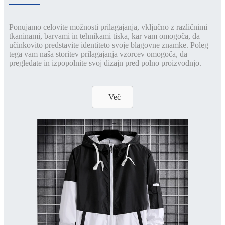
Ponujamo celovite možnosti prilagajanja, vključno z različnimi
tkaninami, barvami in tehnikami tiska, kar vam omogoča, da
učinkovito predstavite identiteto svoje blagovne znamke. Poleg
tega vam naša storitev prilagajanja vzorcev omogoča, da
pregledate in izpopolnite svoj dizajn pred polno proizvodnjo.
Več