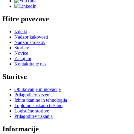
Hitre povezave
Izdelki
Nadzor kakovosti
Nadzor stroškov
Storitev
Novice
Zakaj mi
Kontaktirajte nas
Storitve
Oblikovanje in inovacije
Prilagoditev vezenja
Izbira tkanine in tehnologija
Toplotno stiskano tiskano
Logistične storitve
Prilagoditev tiskanja
Informacije