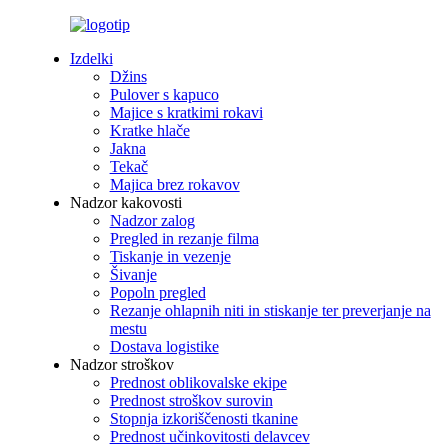
Izdelki
Džins
Pulover s kapuco
Majice s kratkimi rokavi
Kratke hlače
Jakna
Tekač
Majica brez rokavov
Nadzor kakovosti
Nadzor zalog
Pregled in rezanje filma
Tiskanje in vezenje
Šivanje
Popoln pregled
Rezanje ohlapnih niti in stiskanje ter preverjanje na
mestu
Dostava logistike
Nadzor stroškov
Prednost oblikovalske ekipe
Prednost stroškov surovin
Stopnja izkoriščenosti tkanine
Prednost učinkovitosti delavcev