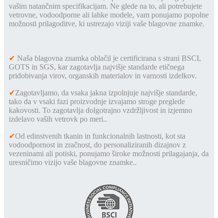
vašim natančnim specifikacijam. Ne glede na to, ali potrebujete
vetrovne, vodoodporne ali lahke modele, vam ponujamo popolne
možnosti prilagoditve, ki ustrezajo viziji vaše blagovne znamke.
✔
Naša blagovna znamka oblačil je certificirana s strani BSCI,
GOTS in SGS, kar zagotavlja najvišje standarde etičnega
pridobivanja virov, organskih materialov in varnosti izdelkov.
✔
Zagotavljamo, da vsaka jakna izpolnjuje najvišje standarde,
tako da v vsaki fazi proizvodnje izvajamo stroge preglede
kakovosti. To zagotavlja dolgotrajno vzdržljivost in izjemno
izdelavo vaših vetrovk po meri.
.
✔
Od edinstvenih tkanin in funkcionalnih lastnosti, kot sta
vodoodpornost in zračnost, do personaliziranih dizajnov z
vezeninami ali potiski, ponujamo široke možnosti prilagajanja, da
uresničimo vizijo vaše blagovne znamke.
.