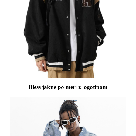
Bless jakne po meri z logotipom