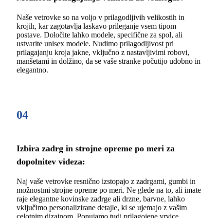
Naše vetrovke so na voljo v prilagodljivih velikostih in
krojih, kar zagotavlja laskavo prileganje vsem tipom
postave. Določite lahko modele, specifične za spol, ali
ustvarite unisex modele. Nudimo prilagodljivost pri
prilagajanju kroja jakne, vključno z nastavljivimi robovi,
manšetami in dolžino, da se vaše stranke počutijo udobno in
elegantno.
04
Izbira zadrg in strojne opreme po meri za
dopolnitev videza:
Naj vaše vetrovke resnično izstopajo z zadrgami, gumbi in
možnostmi strojne opreme po meri. Ne glede na to, ali imate
raje elegantne kovinske zadrge ali drzne, barvne, lahko
vključimo personalizirane detajle, ki se ujemajo z vašim
celotnim dizajnom. Ponujamo tudi prilagojene vrvice,