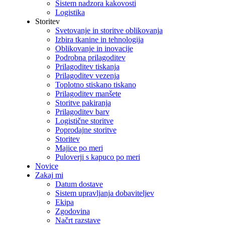
Sistem nadzora kakovosti
Logistika
Storitev
Svetovanje in storitve oblikovanja
Izbira tkanine in tehnologija
Oblikovanje in inovacije
Podrobna prilagoditev
Prilagoditev tiskanja
Prilagoditev vezenja
Toplotno stiskano tiskano
Prilagoditev manšete
Storitve pakiranja
Prilagoditev barv
Logistične storitve
Poprodajne storitve
Storitev
Majice po meri
Puloverji s kapuco po meri
Novice
Zakaj mi
Datum dostave
Sistem upravljanja dobaviteljev
Ekipa
Zgodovina
Načrt razstave