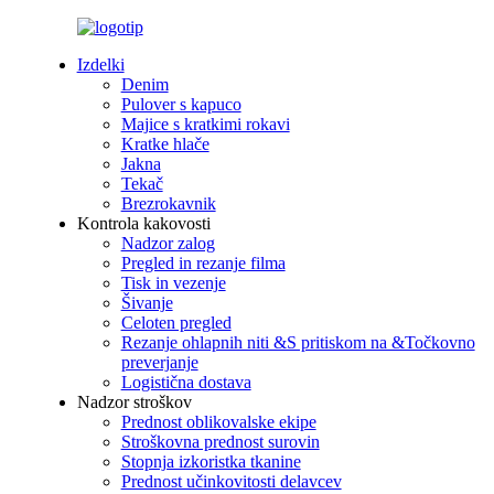
Izdelki
Denim
Pulover s kapuco
Majice s kratkimi rokavi
Kratke hlače
Jakna
Tekač
Brezrokavnik
Kontrola kakovosti
Nadzor zalog
Pregled in rezanje filma
Tisk in vezenje
Šivanje
Celoten pregled
Rezanje ohlapnih niti &S pritiskom na &Točkovno
preverjanje
Logistična dostava
Nadzor stroškov
Prednost oblikovalske ekipe
Stroškovna prednost surovin
Stopnja izkoristka tkanine
Prednost učinkovitosti delavcev