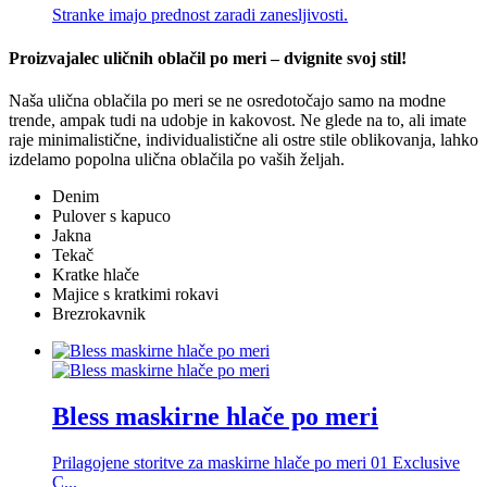
Stranke imajo prednost zaradi zanesljivosti.
Proizvajalec uličnih oblačil po meri – dvignite svoj stil!
Naša ulična oblačila po meri se ne osredotočajo samo na modne
trende, ampak tudi na udobje in kakovost. Ne glede na to, ali imate
raje minimalistične, individualistične ali ostre stile oblikovanja, lahko
izdelamo popolna ulična oblačila po vaših željah.
Denim
Pulover s kapuco
Jakna
Tekač
Kratke hlače
Majice s kratkimi rokavi
Brezrokavnik
Bless maskirne hlače po meri
Prilagojene storitve za maskirne hlače po meri 01 Exclusive
C...