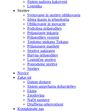
Sistem nadzora kakovosti
Logistika
Storitev
Svetovanje in storitve oblikovanja
Izbira tkanin in tehnologija
Oblikovanje in inovacije
Podrobna prilagoditev
Prilagajanje tiskanja
Prilagoditev vezenja
Toplotno stiskano Tiskano
Prilagajanje manšete
Storitve pakiranja
Barvna prilagoditev
Logistične storitve
Poprodajne storitve
Storitev
Novice
Zakaj mi
Datum dostave
Sistem upravljanja dobaviteljev
Ekipa
Zgodovina
Načrt razstave
Družbena odgovornost
Kontaktirajte nas