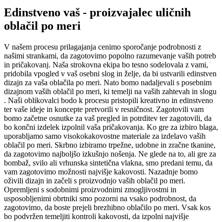
Edinstveno vaš - proizvajalec uličnih
oblačil po meri
V našem procesu prilagajanja cenimo sporočanje podrobnosti z
našimi strankami, da zagotovimo popolno razumevanje vaših potreb
in pričakovanj. Naša strokovna ekipa bo tesno sodelovala z vami,
pridobila vpogled v vaš osebni slog in želje, da bi ustvarili edinstven
dizajn za vaša oblačila po meri. Nato bomo nadaljevali s posebnim
dizajnom vaših oblačil po meri, ki temelji na vaših zahtevah in slogu
. Naši oblikovalci bodo k procesu pristopili kreativno in edinstveno
ter vaše ideje in koncepte pretvorili v resničnost. Zagotovili vam
bomo začetne osnutke za vaš pregled in potrditev ter zagotovili, da
bo končni izdelek izpolnil vaša pričakovanja. Ko gre za izbiro blaga,
uporabljamo samo visokokakovostne materiale za izdelavo vaših
oblačil po meri. Skrbno izbiramo trpežne, udobne in zračne tkanine,
da zagotovimo najboljšo izkušnjo nošenja. Ne glede na to, ali gre za
bombaž, svilo ali vrhunska sintetična vlakna, smo predani temu, da
vam zagotovimo možnosti najvišje kakovosti. Nazadnje bomo
oživili dizajn in začeli s proizvodnjo vaših oblačil po meri.
Opremljeni s sodobnimi proizvodnimi zmogljivostmi in
usposobljenimi obrtniki smo pozorni na vsako podrobnost, da
zagotovimo, da boste prejeli brezhibno oblačilo po meri. Vsak kos
bo podvržen temeljiti kontroli kakovosti, da izpolni najvišje