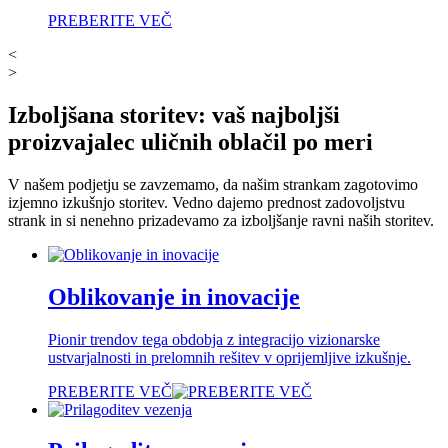
PREBERITE VEČ
<
>
Izboljšana storitev: vaš najboljši
proizvajalec uličnih oblačil po meri
V našem podjetju se zavzemamo, da našim strankam zagotovimo
izjemno izkušnjo storitev. Vedno dajemo prednost zadovoljstvu
strank in si nenehno prizadevamo za izboljšanje ravni naših storitev.
Oblikovanje in inovacije
Pionir trendov tega obdobja z integracijo vizionarske
ustvarjalnosti in prelomnih rešitev v oprijemljive izkušnje.
PREBERITE VEČ