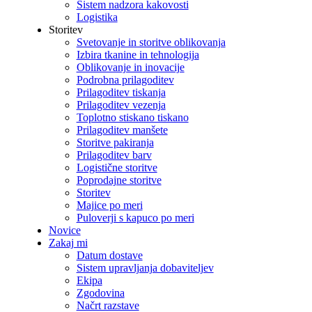
Sistem nadzora kakovosti
Logistika
Storitev
Svetovanje in storitve oblikovanja
Izbira tkanine in tehnologija
Oblikovanje in inovacije
Podrobna prilagoditev
Prilagoditev tiskanja
Prilagoditev vezenja
Toplotno stiskano tiskano
Prilagoditev manšete
Storitve pakiranja
Prilagoditev barv
Logistične storitve
Poprodajne storitve
Storitev
Majice po meri
Puloverji s kapuco po meri
Novice
Zakaj mi
Datum dostave
Sistem upravljanja dobaviteljev
Ekipa
Zgodovina
Načrt razstave