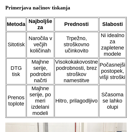
Primerjava načinov tiskanja
Najboljše
Metoda
Prednosti
Slabosti
za
Ni idealno
Naročila v
Trpežno,
za
Sitotisk
večjih
stroškovno
zapletene
količinah
učinkovito
modele
Majhne
Visokokakovostne
Počasnejši
DTG
serije,
podrobnosti, brez
postopek,
tisk
podrobni
stroškov
višji stroški
načrti
namestitve
Majhne
serije, po
Sčasoma
Prenos
meri
Hitro, prilagodljivo
se lahko
toplote
izdelani
olupi
modeli