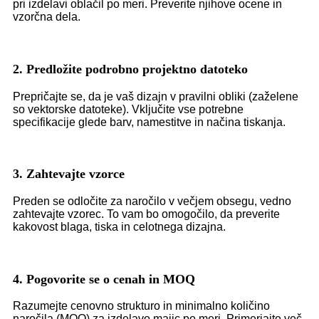
pri izdelavi oblačil po meri. Preverite njihove ocene in
vzorčna dela.
2. Predložite podrobno projektno datoteko
Prepričajte se, da je vaš dizajn v pravilni obliki (zaželene
so vektorske datoteke). Vključite vse potrebne
specifikacije glede barv, namestitve in načina tiskanja.
3. Zahtevajte vzorce
Preden se odločite za naročilo v večjem obsegu, vedno
zahtevajte vzorec. To vam bo omogočilo, da preverite
kakovost blaga, tiska in celotnega dizajna.
4. Pogovorite se o cenah in MOQ
Razumejte cenovno strukturo in minimalno količino
naročila (MOQ) za izdelavo majic po meri. Primerjajte več