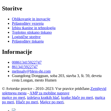
Storitve
Oblikovanje in inovacije
Prilagoditev vezenja
Izbira tkanine in tehnologija
Toplotno stiskano tiskano
Logistične storitve
Prilagoditev tiskanja
Informacije
008613415922747
8613415922747
melissalv@bless-dg.com
Guangdong Dongguan, soba 203, stavba 3, št. 59, deveta
cesta Longan, mesto Humen
© Avtorske pravice - 2010–2023: Vse pravice pridržane.
Zemljevid
spletnega mesta
-
AMP za mobilne naprave
majice po meri
,
izdelava kratkih hlač
,
kratke hlače po meri
,
majica
po meri
,
Hlače po meri
,
Majice po meri
,