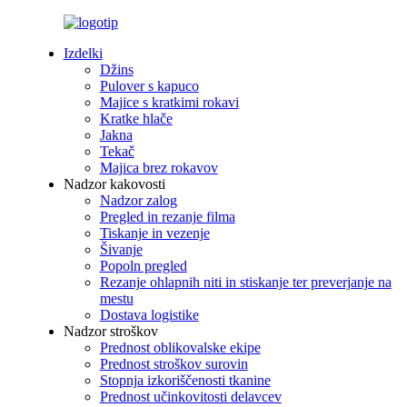
Izdelki
Džins
Pulover s kapuco
Majice s kratkimi rokavi
Kratke hlače
Jakna
Tekač
Majica brez rokavov
Nadzor kakovosti
Nadzor zalog
Pregled in rezanje filma
Tiskanje in vezenje
Šivanje
Popoln pregled
Rezanje ohlapnih niti in stiskanje ter preverjanje na
mestu
Dostava logistike
Nadzor stroškov
Prednost oblikovalske ekipe
Prednost stroškov surovin
Stopnja izkoriščenosti tkanine
Prednost učinkovitosti delavcev